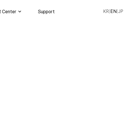
KR
|
EN
|
JP
 Center
Support