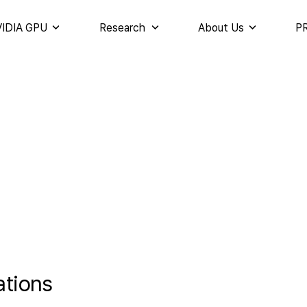
IDIA GPU
Research
About Us
PR
ations